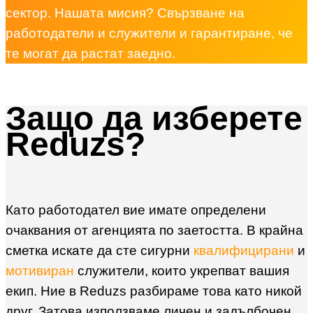
сектор. Нашата мисия? Свързване на
работодатели и служители и гарантиране, че
те могат да растат заедно.
Защо да изберете
Reduzs?
Като работодател вие имате определени
очаквания от агенцията по заетостта. В крайна
сметка искате да сте сигурни
квалифицирани
и
мотивиран
служители, които укрепват вашия
екип. Ние в Reduzs разбираме това като никой
друг. Затова използваме личен и задълбочен