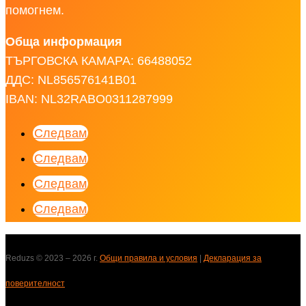
помогнем.
Обща информация
ТЪРГОВСКА КАМАРА: 66488052
ДДС: NL856576141B01
IBAN: NL32RABO0311287999
Следвам
Следвам
Следвам
Следвам
Reduzs
©
2023 – 2026 г.
Общи правила и условия
|
Декларация за
поверителност