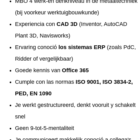
MBO 4 werk-en denkniveau in de metaaltechniek
(bij voorkeur werktuigbouwkunde)
Experiencia con
CAD 3D
(Inventor, AutoCAD
Plant 3D, Navisworks)
Ervaring conoció
los sistemas ERP
(zoals PdC,
Ridder of vergelijkbaar)
Goede kennis van
Office 365
Cumple con las normas
ISO 9001, ISO 3834-2,
PED, EN 1090
Je werkt gestructureerd, denkt vooruit y schakelt
snel
Geen 9-tot-5-mentaliteit
Je communiceert makkelijk conoció a collega's,