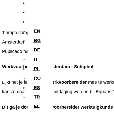
Blog
Póngase en contacto con
NL
EN
Tiempo completo
BG
Ámsterdam
DE
Publicado hace 4 meses
IT
Werkvoorbereider | Amsterdam - Schiphol
PL
RO
Lijkt het je leuk om als
werkvoorbereider
mee te werke
ES
kan zomaar jouw nieuwe uitdaging worden bij Equans 
TR
EL
Dit ga je doen als werkvoorbereider werktuigkunde