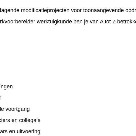
itdagende modificatieprojecten voor toonaangevende op
voorbereider werktuigkunde ben je van A tot Z betrokke
ningen
n
de voortgang
iers en collega’s
rs en uitvoering