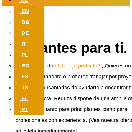
NL
EN
Trabajar con significado. cual puede
BG
en tu nuevo trabajo.
DE
Vacantes para ti.
IT
PL
RO
Estás buscando
el trabajo perfecto?
¿Quieres un
ES
trabajo permanente o prefieres trabajar por proye
TR
Estaremos encantados de ayudarte a encontrar t
EL
pareja perfecta. Reduzs dispone de una amplia o
PT
de vacantes tanto para principiantes como para
profesionales con experiencia. ¡Vea nuestra ofert
solicítela inmediatamente!