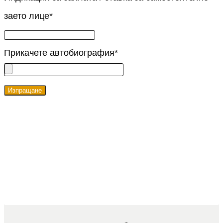
заето лице
*
Прикачете автобиография
*
Изпращане