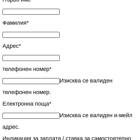
Фамилия
*
Адрес
*
телефонен номер
*
Изисква се валиден
телефонен номер.
Електронна поща
*
Изисква се валиден и-мейл
адрес.
Индикация за заплата / ставка за самостоятелно