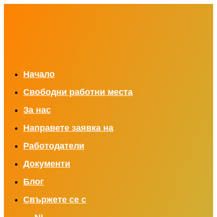
Начало
Свободни работни места
За нас
Направете заявка на
Работодатели
Документи
Блог
Свържете се с