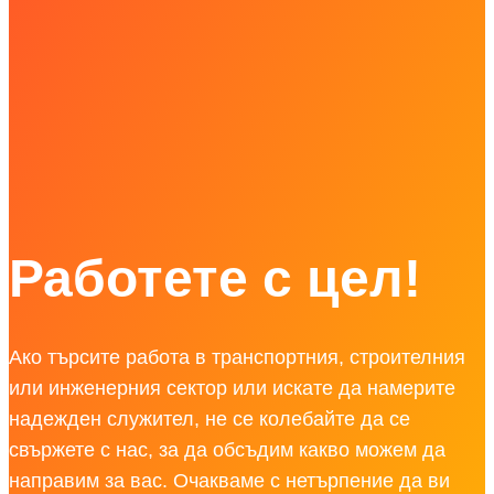
Работете с цел!
Ако търсите работа в транспортния, строителния
или инженерния сектор или искате да намерите
надежден служител, не се колебайте да се
свържете с нас, за да обсъдим какво можем да
направим за вас. Очакваме с нетърпение да ви