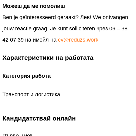
Можеш да ме помолиш
Ben je geïnteresseerd geraakt? Лев! We ontvangen
jouw reactie graag. Je kunt solliciteren чрез 06 – 38
42 07 39 на имейл на
cv@reduzs.work
Характеристики на работата
Категория работа
Транспорт и логистика
Кандидатствай онлайн
Първо име
*