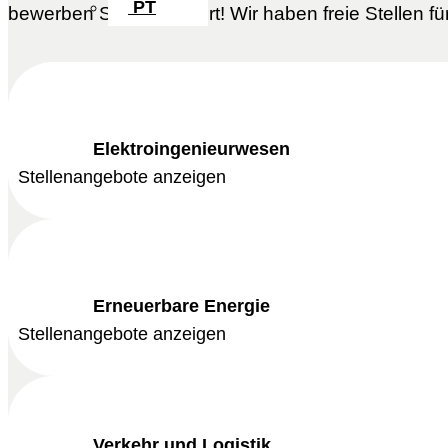
PT
bewerben Sie sich sofort! Wir haben freie Stellen f
Elektroingenieurwesen
Stellenangebote anzeigen
Erneuerbare Energie
Stellenangebote anzeigen
Verkehr und Logistik