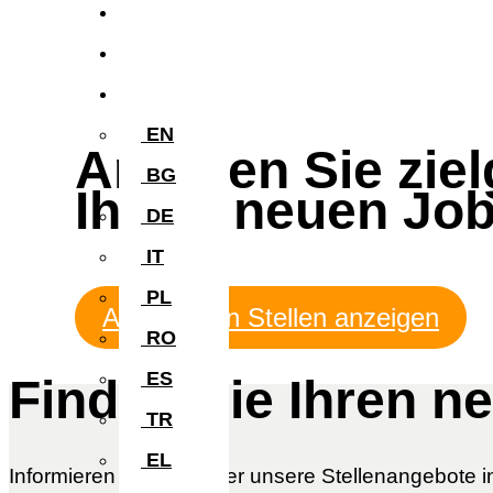
Blog
Kontakt
NL
EN
Arbeiten Sie zie
BG
Ihrem neuen Job
DE
IT
PL
Alle offenen Stellen anzeigen
RO
ES
Finden Sie Ihren n
TR
EL
Informieren Sie sich über unsere Stellenangebote