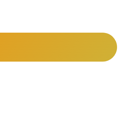
kann
latz.