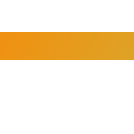
te mit Sinn. Was 
em neuen Arbeitsp