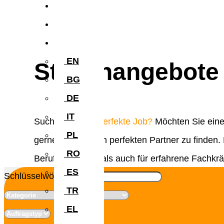
Blog
Kontakt
NL
EN
Stellenangebote 
BG
DE
IT
Suchen Sie
der perfekte Job?
Möchten Sie eine
PL
gerne dabei, Ihren perfekten Partner zu finden
RO
Berufseinsteiger als auch für erfahrene Fachkr
ES
Schlüsselwörter
TR
EL