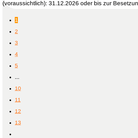
(voraussichtlich): 31.12.2026 oder bis zur Besetzu
1
2
3
4
5
...
10
11
12
13