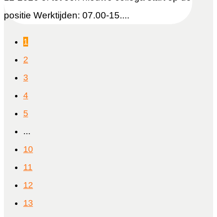
positie Werktijden: 07.00-15....
1
2
3
4
5
...
10
11
12
13