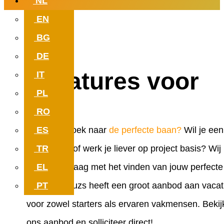
NL
EN
Werk met zin. Dat kan
BG
bij jouw nieuwe baan.
DE
Vacatures voor
IT
jou.
PL
RO
ES
Ben je op zoek naar
de perfecte baan?
Wil je een
TR
vaste baan of werk je liever op project basis? Wij
EL
helpen je graag met het vinden van jouw perfecte
PT
match. Reduzs heeft een groot aanbod aan vacat
voor zowel starters als ervaren vakmensen. Bekij
ons aanbod en solliciteer direct!