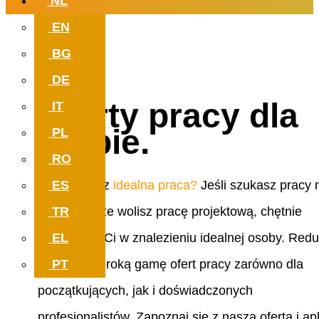
NL
EN
Pracuj z znaczeniem. Który może
BG
w swojej nowej pracy.
DE
Oferty pracy dla
IT
Ciebie.
PL
RO
ES
Czy szukasz
idealna praca?
Jeśli szukasz pracy 
TR
stałe, a może wolisz pracę projektową, chętnie
EL
pomożemy Ci w znalezieniu idealnej osoby. Red
PT
posiada szeroką gamę ofert pracy zarówno dla
początkujących, jak i doświadczonych
profesjonalistów. Zapoznaj się z naszą ofertą i apl