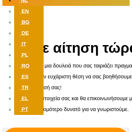
NL
EN
Ψάχνοντας για δουλειά
BG
αυτό σου ταιριάζει πραγματικά;
DE
Κάνε αίτηση τώρ
IT
PL
RO
Ψάχνετε για μια δουλειά που σας ταιριάζει πραγμα
ES
Είμαστε στην ευχάριστη θέση να σας βοηθήσουμε
TR
την αναζήτησή σας!
EL
Αφήστε τα στοιχεία σας και θα επικοινωνήσουμε μ
PT
σας το συντομότερο δυνατό για να γνωριστούμε.