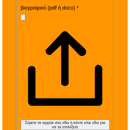
βιογραφικό (pdf ή docx) *
Σύρετε τα αρχεία σας εδώ ή κάντε κλικ εδώ για
να τα επιλέξετε