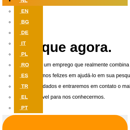
NL
EN
Procurando um emprego
BG
isso realmente combina com você?
DE
Aplique agora.
IT
PL
RO
Procurando um emprego que realmente combina
ES
você? Estamos felizes em ajudá-lo em sua pesqu
TR
Deixe seus dados e entraremos em contato o ma
EL
breve possível para nos conhecermos.
PT