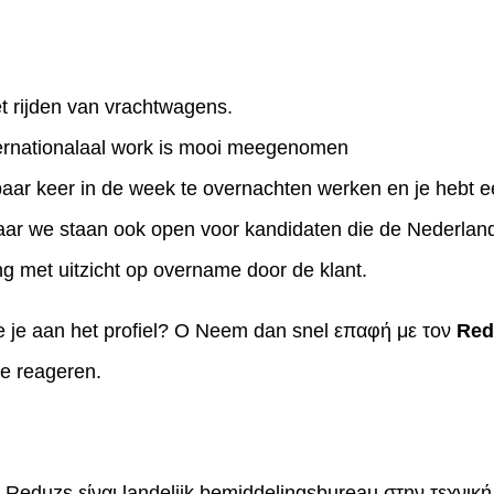
et rijden van vrachtwagens.
nternationalaal work is mooi meegenomen
ar keer in de week te overnachten werken en je hebt e
aar we staan ook open voor kandidaten die de Nederlands
 met uitzicht op overname door de klant.
doe je aan het profiel? Ο Neem dan snel επαφή με τον
Red
te reageren.
 Reduzs είναι landelijk bemiddelingsbureau στην τεχνική