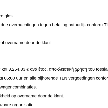
rd glas.
drie overnachtingen tegen betaling natuurlijk conform 
 tot overname door de klant.
 και 3.254,83 € ανά έτος, αποκλειστική χρήση του toesl
αι 05:00 uur en alle bijhorende TLN vergoedingen confo
twagencombinaties.
jkheid op overname door de klant.
wbare organisatie.