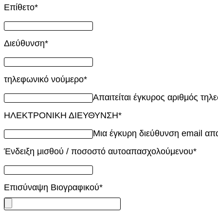
Επίθετο
*
Διεύθυνση
*
τηλεφωνικό νούμερο
*
Απαιτείται έγκυρος αριθμός τηλ
ΗΛΕΚΤΡΟΝΙΚΗ ΔΙΕΥΘΥΝΣΗ
*
Μια έγκυρη διεύθυνση email απαι
Ένδειξη μισθού / ποσοστό αυτοαπασχολούμενου
*
Επισύναψη Βιογραφικού
*