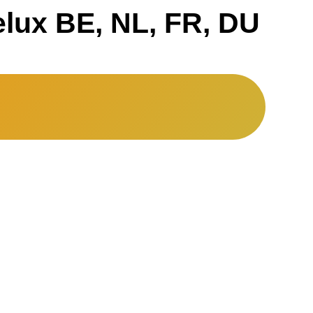
ux BE, NL, FR, DU
 μπορεί
.