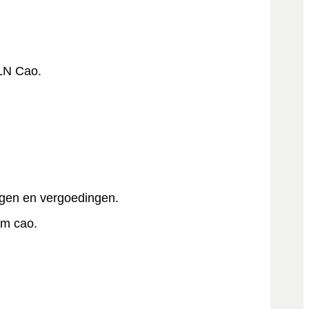
TLN Cao.
agen en vergoedingen.
rm cao.