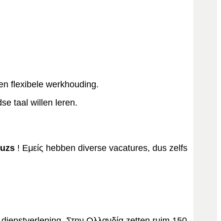
en flexibele werkhouding.
e taal willen leren.
uzs
! Εμείς hebben diverse vacatures, dus zelfs
 dienstverlening. Στην Ολλανδία zetten ruim 150