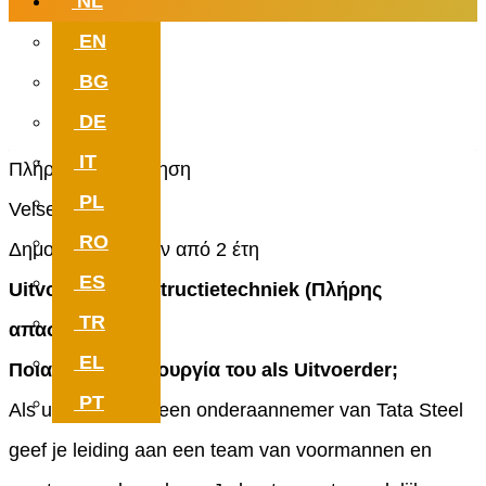
NL
EN
Εργαστείτε με νόημα. Που μπορεί
BG
στη νέα σου δουλειά.
DE
IT
Πλήρης απασχόληση
PL
Velsen-Noord
RO
Δημοσιεύτηκε πριν από 2 έτη
ES
Uitvoerder Constructietechniek (Πλήρης
TR
απασχόληση)
EL
Ποια είναι η λειτουργία του als Uitvoerder;
PT
Als uitvoerder bij een onderaannemer van Tata Steel
geef je leiding aan een team van voormannen en