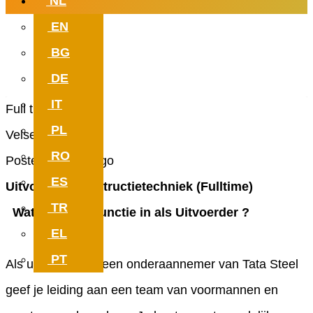
NL
EN
Work with meaning. Which can
BG
at your new job.
DE
IT
Full time
PL
Velsen-Noord
RO
Posted 2 years ago
ES
Uitvoerder Constructietechniek (Fulltime)
TR
Wat houdt de functie in als Uitvoerder ?
EL
PT
Als uitvoerder bij een onderaannemer van Tata Steel
geef je leiding aan een team van voormannen en