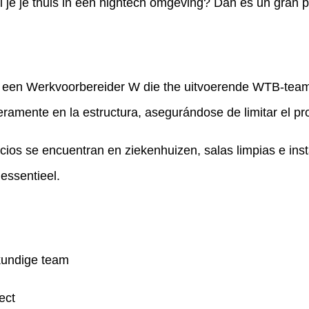
l je je thuis in een hightech omgeving? Dan es un gran p
 een Werkvoorbereider W die the uitvoerende WTB-team 
eramente en la estructura, asegurándose de limitar el pr
cios se encuentran en ziekenhuizen, salas limpias e ins
essentieel.
kundige team
ect