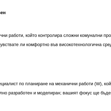
вен
чни работи, който контролира сложни комунални про
чувствате ли комфортно във високотехнологична сре
циалист по планиране на механични работи (W), кой
лно разработен и моделиран; вашият фокус ще бъде 