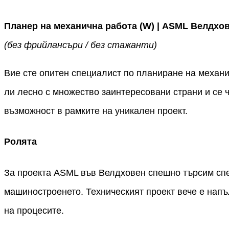
Планер на механична работа (W) | ASML Велдхо
(без фрийлансъри / без стажанти)
Вие сте опитен специалист по планиране на механи
ли лесно с множество заинтересовани страни и се 
възможност в рамките на уникален проект.
Ролята
За проекта ASML във Велдховен спешно търсим спе
машиностроенето. Техническият проект вече е напъ
на процесите.