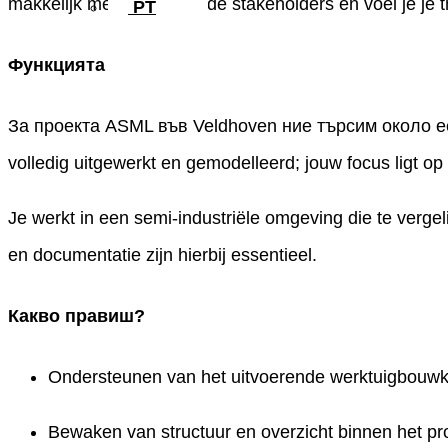
makkelijk met verschillende stakeholders en voel je je
PT
Функцията
За проекта ASML във Veldhoven ние търсим около een
volledig uitgewerkt en gemodelleerd; jouw focus ligt op
Je werkt in een semi-industriële omgeving die te verg
en documentatie zijn hierbij essentieel.
Какво правиш?
Ondersteunen van het uitvoerende werktuigbouw
Bewaken van structuur en overzicht binnen het pr