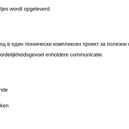
etjes wordt opgeleverd.
ещ в един технически комплексен проект за полезни п
ordelijkheidsgevoel enholdere communicatie.
unde
rken