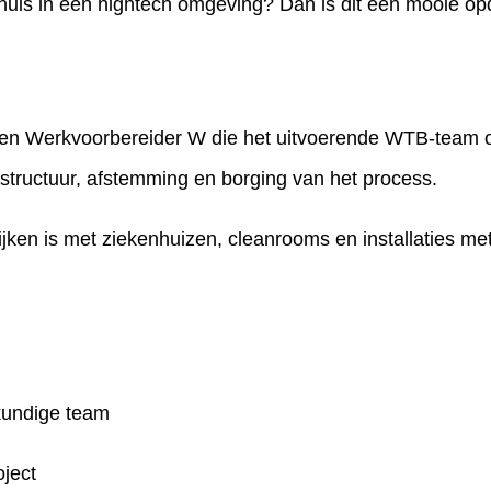
 thuis in een hightech omgeving? Dan is dit een mooie op
 Werkvoorbereider W die het uitvoerende WTB-team on
 structuur, afstemming en borging van het process.
elijken is met ziekenhuizen, cleanrooms en installatie
kundige team
oject