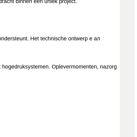
dracht binnen een uniek project.
dersteunt. Het technische ontwerp е ал
s met hogedruksystemen. Oplevermomenten, nazorg