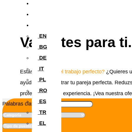
Blog
Póngase en contacto con
NL
EN
Vacantes para ti.
BG
DE
IT
Estás buscando
el trabajo perfecto?
¿Quieres u
PL
ayudarte a encontrar tu pareja perfecta. Reduz
RO
profesionales con experiencia. ¡Vea nuestra ofe
ES
Palabras clave
TR
EL