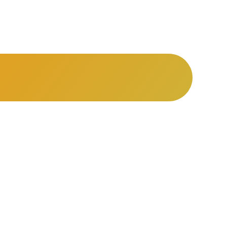
ual puede
.