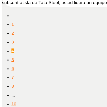
subcontratista de Tata Steel, usted lidera un equi
1
2
3
4
5
6
7
8
...
10