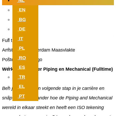
NL
EN
Work with meaning. Which can
BG
at your new job.
DE
IT
Full time
PL
Amsterdam, Rotterdam Maasvlakte
RO
Posted 2 years ago
ES
Werkvoorbereider Piping en Mechanical (Fulltime)
TR
EL
Ben jij toe aan een volgende stap in je carrière en
PT
snap jij als geen ander hoe de Piping and Mechanical
wereld in elkaar steekt en heeft een ISO tekening